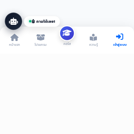
📦 โปรแกรม
🎓 คอร์ส
💎 VIP
🤖 ถามได้เลย!
คอร์ส
หน้าแรก
โปรแกรม
ความรู้
เข้าสู่ระบบ