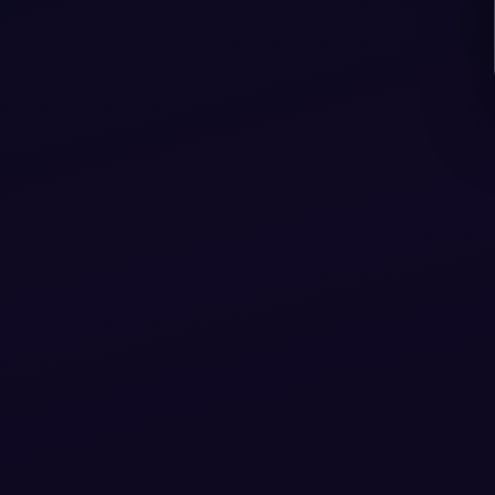
Devtaiban AI
ออนไลน์ตลอด 24 ชม.
👋 สวัสดีครับ! ผม Devtaiban AI พร้อม
ช่วยตอบคำถามเกี่ยวกับโปรแกรม VIP 
คอร์สเรียน และบริการต่างๆ 😊