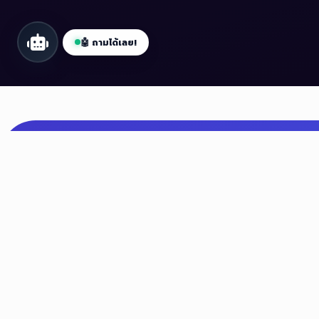
📦 โปรแกรม
🎓 คอร์ส
💎 VIP
🤖 ถามได้เลย!
Devtaiban Programs
บริการระบบสำเร็จรูปสำหรับองค์กร โรงเรียน หรือหน
งานที่ต้องการโปรแกรมคุณภาพสูง ใช้งานง่าย และต
โจทย์ความต้องการ