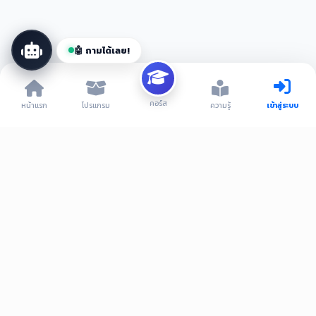
📦 โปรแกรม
🎓 คอร์ส
💎 VIP
🤖 ถามได้เลย!
คอร์ส
หน้าแรก
โปรแกรม
ความรู้
เข้าสู่ระบบ