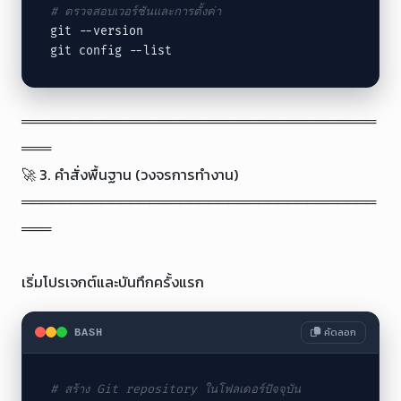
# ตรวจสอบเวอร์ชันและการตั้งค่า
git --version

git config --list
════════════════════════════════════
═══

🚀 3. คำสั่งพื้นฐาน (วงจรการทำงาน)

════════════════════════════════════
═══

เริ่มโปรเจกต์และบันทึกครั้งแรก
คัดลอก
BASH
# สร้าง Git repository ในโฟลเดอร์ปัจจุบัน