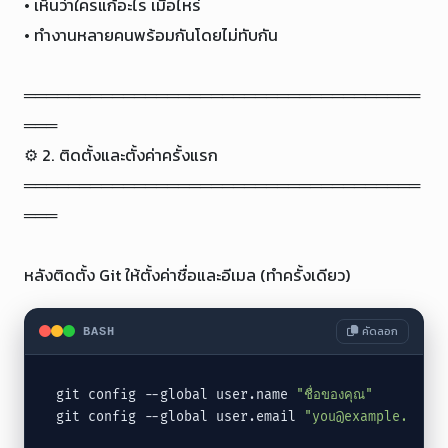
• เห็นว่าใครแก้อะไร เมื่อไหร่

• ทำงานหลายคนพร้อมกันโดยไม่ทับกัน

════════════════════════════════════
═══

⚙️ 2. ติดตั้งและตั้งค่าครั้งแรก

════════════════════════════════════
═══

หลังติดตั้ง Git ให้ตั้งค่าชื่อและอีเมล (ทำครั้งเดียว)
คัดลอก
BASH
git config --global user.name 
"ชื่อของคุณ"
git config --global user.email 
"you@example.com"