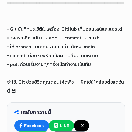
════════════════════════════════════
═══

• Git บันทึกประวัติในเครื่อง, GitHub เก็บออนไลน์และแชร์ได้

• วงจรหลัก: แก้ไข → add → commit → push

• ใช้ branch แยกงานเสมอ อย่าแก้ตรง main

• commit บ่อย ๆ พร้อมข้อความสื่อความหมาย

• pull ก่อนเริ่มงานทุกครั้งเมื่อทำงานเป็นทีม

จำไว้: Git ช่วยชีวิตคุณตอนโค้ดพัง — ฝึกใช้ให้คล่องตั้งแต่วัน
นี้ 💾
แชร์บทความนี้
Facebook
LINE
X