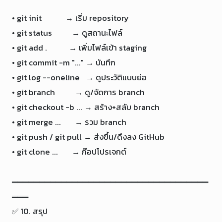
• git init            → เริ่ม repository

• git status          → ดูสถานะไฟล์

• git add .           → เพิ่มไฟล์เข้า staging

• git commit -m "..." → บันทึก

• git log --oneline   → ดูประวัติแบบย่อ

• git branch          → ดู/จัดการ branch

• git checkout -b ... → สร้าง+สลับ branch

• git merge ...       → รวม branch

• git push / git pull → ส่งขึ้น/ดึงลง GitHub

• git clone ...       → ก๊อปโปรเจกต์

════════════════════════════════════
═══

✅ 10. สรุป
