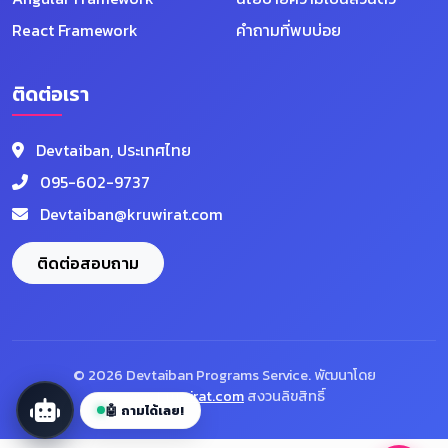
React Framework
คำถามที่พบบ่อย
ติดต่อเรา
Devtaiban, ประเทศไทย
095-602-9737
Devtaiban@kruwirat.com
Devtaiban AI
ออนไลน์ตลอด 24 ชม.
ติดต่อสอบถาม
👋 สวัสดีครับ! ผม Devtaiban AI พร้อมช่วยตอบ
คำถามเกี่ยวกับโปรแกรม VIP คอร์สเรียน และ
บริการต่างๆ 😊
📦 โปรแกรม
🎓 คอร์ส
💎 VIP
© 2026 Devtaiban Programs Service. พัฒนาโดย
www.Kruwirat.com
สงวนลิขสิทธิ์
🤖 ถามได้เลย!