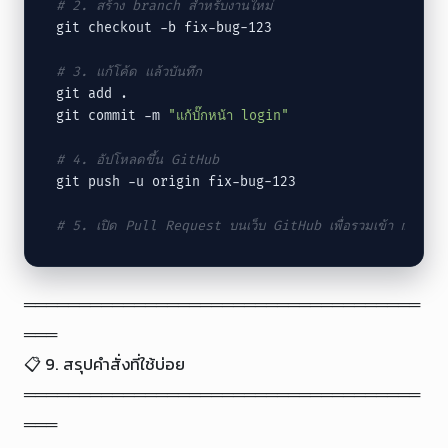
# 2. สร้าง branch สำหรับงานใหม่
git checkout -b fix-bug-123

# 3. แก้โค้ด แล้วบันทึก
git add .

git commit -m 
"แก้บั๊กหน้า login"
# 4. อัปโหลดขึ้น GitHub
git push -u origin fix-bug-123

# 5. เปิด Pull Request บนเว็บ GitHub เพื่อรวมเข้า main
════════════════════════════════════
═══

📋 9. สรุปคำสั่งที่ใช้บ่อย

════════════════════════════════════
═══
