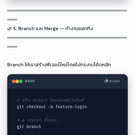
════════════════════════════════════
═══

🌿 5. Branch และ Merge — ทำงานแยกกิ่ง

════════════════════════════════════
═══

Branch ให้เราสร้างฟีเจอร์ใหม่โดยไม่กระทบโค้ดหลัก
คัดลอก
BASH
# สร้าง branch ใหม่และสลับไปทันที
git checkout -b feature-login

# ดู branch ทั้งหมด
git branch
