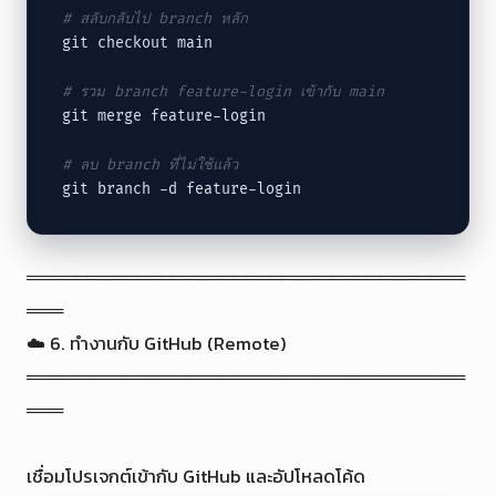
# สลับกลับไป branch หลัก
git checkout main

# รวม branch feature-login เข้ากับ main
git merge feature-login

# ลบ branch ที่ไม่ใช้แล้ว
git branch -d feature-login
════════════════════════════════════
═══

☁️ 6. ทำงานกับ GitHub (Remote)

════════════════════════════════════
═══

เชื่อมโปรเจกต์เข้ากับ GitHub และอัปโหลดโค้ด